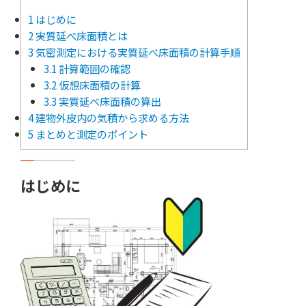
1
はじめに
2
実質延べ床面積とは
3
気密測定における実質延べ床面積の計算手順
3.1
計算範囲の確認
3.2
仮想床面積の計算
3.3
実質延べ床面積の算出
4
建物外皮内の気積から求める方法
5
まとめと測定のポイント
はじめに